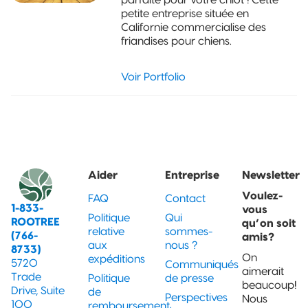
petite entreprise située en
Californie commercialise des
friandises pour chiens.
Voir Portfolio
Aider
Entreprise
Newsletter
Voulez-
FAQ
Contact
1-833-
vous
Politique
Qui
ROOTREE
qu’on soit
relative
sommes-
(766-
amis?
aux
nous ?
8733)
On
expéditions
5720
Communiqués
aimerait
Trade
Politique
de presse
beaucoup!
Drive, Suite
de
Perspectives
Nous
100
remboursement