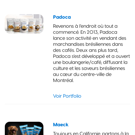
maintien
vertical
recyclable
Padoca
Revenons à l’endroit où tout a
Pochette à 3
commencé. En 2013, Padoca
joints latéraux
lance son activité en vendant des
recyclable
marchandises brésiliennes dans
des cafés. Deux ans plus tard,
Pochette à
Padoca s’est développé et a ouvert
joint
une boulangerie/café, diffusant la
quadruple
culture et les saveurs brésiliennes
recyclable
au cœur du centre-ville de
Montréal.
Sachet coussin
recyclable
Voir Portfolio
Maeck
Toujours en Californie, partons à la