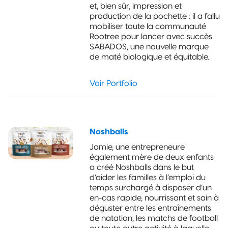
et, bien sûr, impression et
maintien
vertical
production de la pochette : il a fallu
(Certifiée) -
mobiliser toute la communauté
Sécurité
Rootree pour lancer avec succès
enfants
SABADOS, une nouvelle marque
de maté biologique et équitable.
Emballage
flexible par
Voir Portfolio
impression
numérique
Emballage durable
Noshballs
Emballage
Jamie, une entrepreneure
compostable
également mère de deux enfants
a créé Noshballs dans le but
Vous êtes
d’aider les familles à l’emploi du
intéressé par
temps surchargé à disposer d’un
l’emballage
en-cas rapide, nourrissant et sain à
compostable ?
déguster entre les entraînements
de natation, les matchs de football
Pochette à