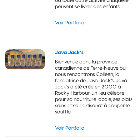
ou toute autre activité à laquelle
maintien
peuvent se livrer des enfants.
vertical
compostable
Voir Portfolio
Pochette à 3
joints latéraux
compostable
Java Jack’s
Pochette à
Bienvenue dans la province
joint
canadienne de Terre-Neuve où
quadruple
nous rencontrons Colleen, la
compostable
fondatrice de Java Jack’s. Java
Jack’s a été créé en 2000 à
Sachet coussin
Rocky Harbour, un lieu célèbre
compostable
pour sa nourriture locale, ses plats
sains et son artisanat à couper le
souffle.
Emballage
recyclable
Voir Portfolio
Pochette à