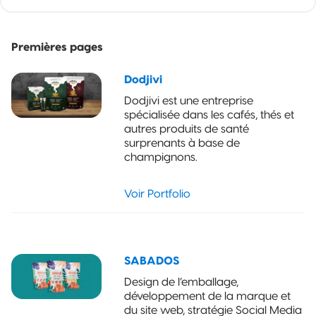
Services et
nutritive
idéale entr
Tarification
délais
Pochette à
joint
Premières pages
d’exécution
quadruple
rapides et
Dodjivi
travail bie
Sachet coussin
Dodjivi est une entreprise
fait.
spécialisée dans les cafés, thés et
autres produits de santé
Pellicule en
rouleau
surprenants à base de
champignons.
Pochette à
bec verseur
Voir Portfolio
Pochette à
maintien
vertical -
SABADOS
Sécurité
enfants
Design de l’emballage,
développement de la marque et
du site web, stratégie Social Media
Pochettes à